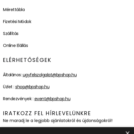
Mérettábla
Fizetési Módok
Szállítás
Online Elállás
ELÉRHETŐSÉGEK
Általános:
ugyfelszolgalat@bpshop.hu
Üzlet :
shop@bpshop.hu
Rendezvények :
event@bpshop.hu
IRATKOZZ FEL HÍRLEVELÜNKRE
Ne maradj le a legjobb ajánlatokról és újdonságokról!
×