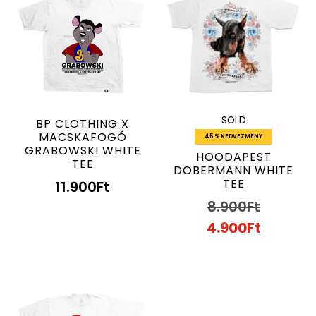
SOLD
BP CLOTHING X
MACSKAFOGÓ
45 % KEDVEZMÉNY
GRABOWSKI WHITE
HOODAPEST
TEE
DOBERMANN WHITE
TEE
11.900
Ft
8.900
Ft
4.900
Ft