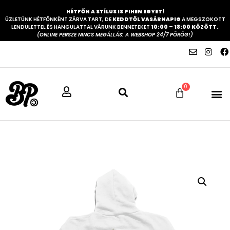
HÉTFŐN A STÍLUS IS PIHEN EGYET!
ÜZLETÜNK HÉTFŐNKÉNT ZÁRVA TART, DE
KEDDTŐL VASÁRNAPIG
A MEGSZOKOTT
LENDÜLETTEL ÉS HANGULATTAL VÁRUNK BENNETEKET
10:00 – 18:00 KÖZÖTT.
(ONLINE PERSZE NINCS MEGÁLLÁS: A WEBSHOP 24/7 PÖRÖG!)
0