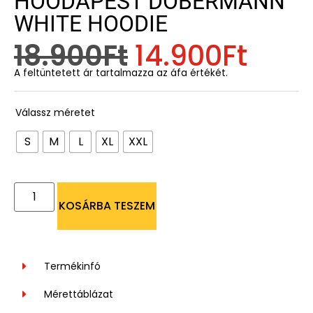
HOODAPEST DOBERMANN
WHITE HOODIE
18.900
Ft
14.900
Ft
A feltüntetett ár tartalmazza az áfa értékét.
Válassz méretet
S
M
L
XL
XXL
KOSÁRBA TESZEM
Termékinfó
Mérettáblázat