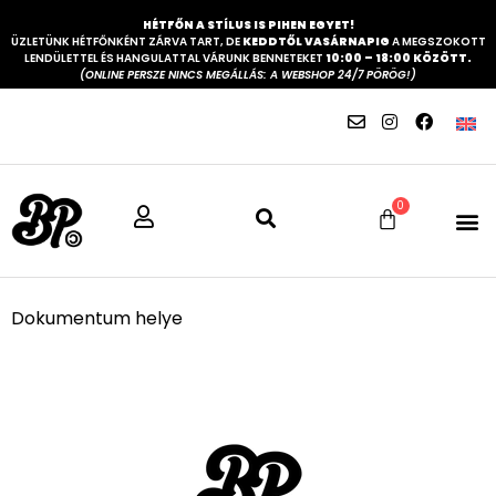
HÉTFŐN A STÍLUS IS PIHEN EGYET!
ÜZLETÜNK HÉTFŐNKÉNT ZÁRVA TART, DE
KEDDTŐL VASÁRNAPIG
A MEGSZOKOTT
LENDÜLETTEL ÉS HANGULATTAL VÁRUNK BENNETEKET
10:00 – 18:00 KÖZÖTT.
(ONLINE PERSZE NINCS MEGÁLLÁS: A WEBSHOP 24/7 PÖRÖG!)
0
Dokumentum helye