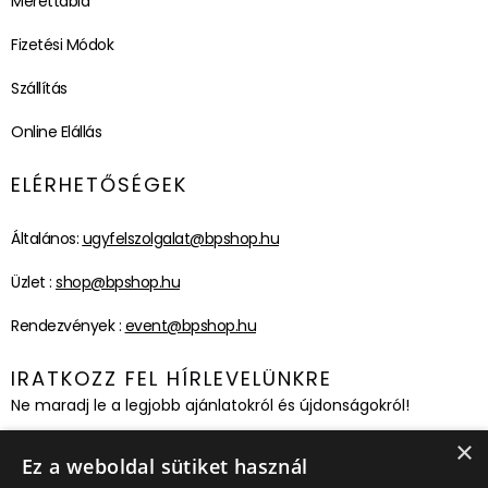
Mérettábla
Fizetési Módok
Szállítás
Online Elállás
ELÉRHETŐSÉGEK
Általános:
ugyfelszolgalat@bpshop.hu
Üzlet :
shop@bpshop.hu
Rendezvények :
event@bpshop.hu
IRATKOZZ FEL HÍRLEVELÜNKRE
Ne maradj le a legjobb ajánlatokról és újdonságokról!
×
Feliratkozom!
Ez a weboldal sütiket használ